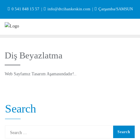
Skip
0 541 848 15 57
info@dtcihankeskin.com
Çarşamba/SAMSUN
to
content
Diş Beyazlatma
Web Sayfamız Tasarım Aşamasındadır!..
Search