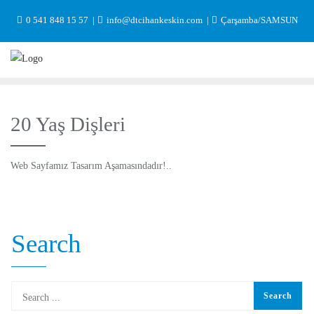
Skip
0 541 848 15 57
info@dtcihankeskin.com
Çarşamba/SAMSUN
to
content
20 Yaş Dişleri
Web Sayfamız Tasarım Aşamasındadır!..
Search